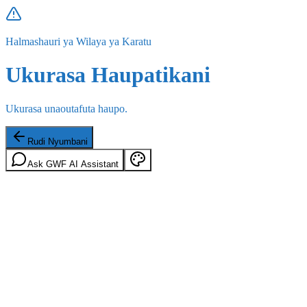
Halmashauri ya Wilaya ya Karatu
Ukurasa Haupatikani
Ukurasa unaoutafuta haupo.
Rudi Nyumbani
Ask GWF AI Assistant