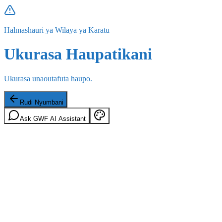
Halmashauri ya Wilaya ya Karatu
Ukurasa Haupatikani
Ukurasa unaoutafuta haupo.
Rudi Nyumbani
Ask GWF AI Assistant